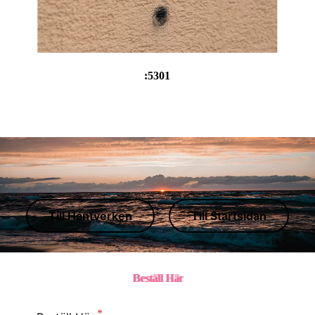
:
5301
Till Hantverken
Till Startsidan
Beställ Hä
r