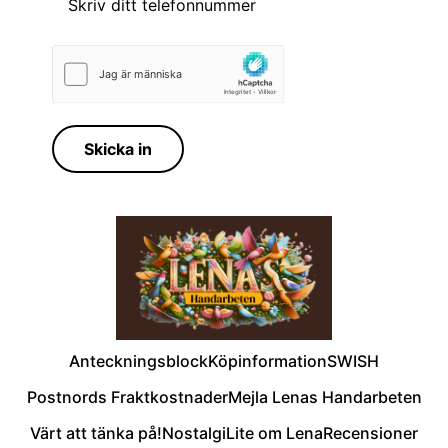
Skicka in
Anteckningsblock
Köpinformation
SWISH
Postnords Fraktkostnader
Mejla Lenas Handarbeten
Värt att tänka på!
Nostalgi
Lite om Lena
Recensioner