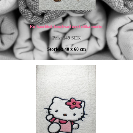
En handduk broderad med olika motiv.
Pris:
149 SEK
Storlek: 40 x 60 cm