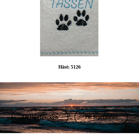
Häst:
5126
Till Hantverken
Till Startsidan